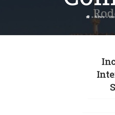
>
News
>
Inc
In
Inte