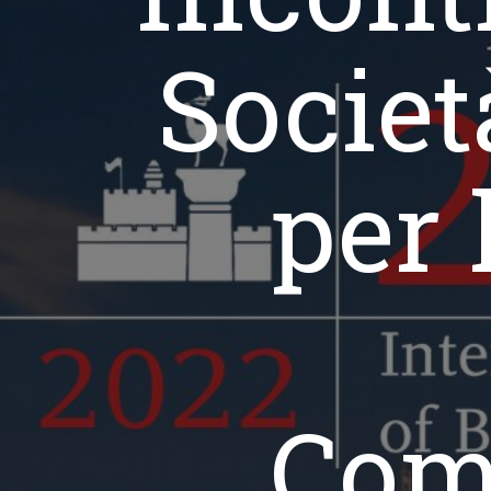
Societ
per 
Com