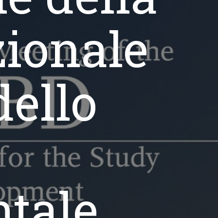
zionale
dello
tale