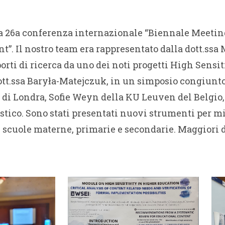
 la 26a conferenza internazionale “Biennale Meetin
”. Il nostro team era rappresentato dalla dott.ssa
porti di ricerca da uno dei noti progetti High Sensi
ott.ssa Baryła-Matejczuk, in un simposio congiunt
 Londra, Sofie Weyn della KU Leuven del Belgio, 
tico. Sono stati presentati nuovi strumenti per mis
 scuole materne, primarie e secondarie. Maggiori d