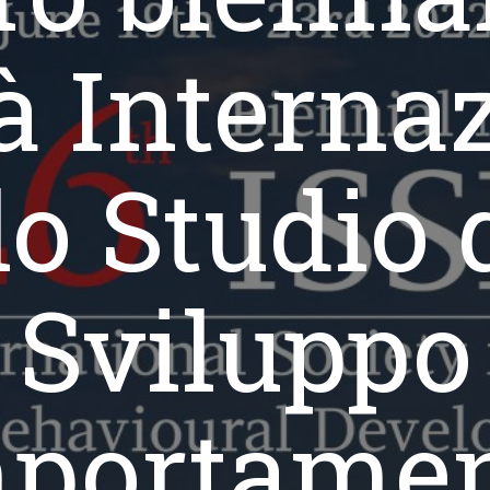
à Interna
lo Studio 
Sviluppo
portamen