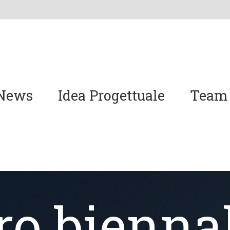
News
Idea Progettuale
Team
ro biennal