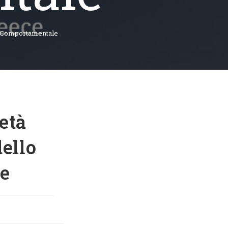
po Comportamentale
età
dello
e