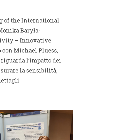
g of the International
 Monika Baryła-
tivity – Innovative
o con Michael Pluess,
riguarda l’impatto dei
urare la sensibilità,
ettagli: