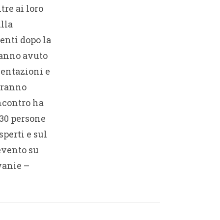
tre ai loro
lla
enti dopo la
hanno avuto
sentazioni e
saranno
incontro ha
330 persone
perti e sul
evento su
wanie –