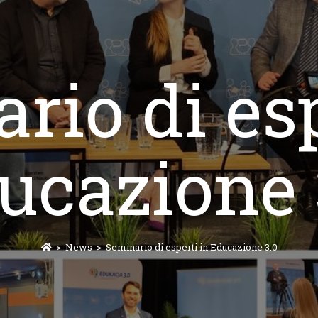
rio di esp
ucazione 
>
News
>
Seminario di esperti in Educazione 3.0