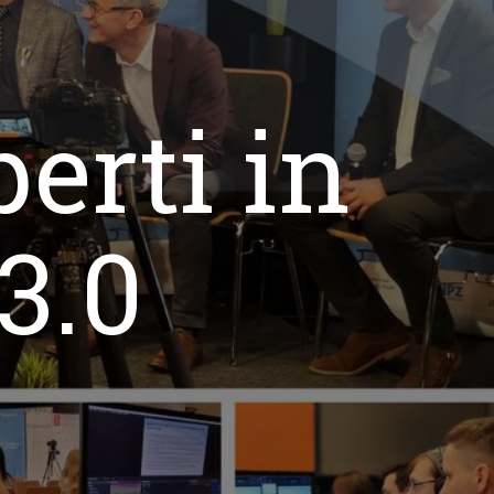
erti in
3.0