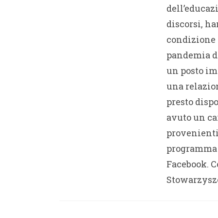
dell’educazi
discorsi, h
condizione 
pandemia di
un posto im
una relazio
presto dispo
avuto un car
provenienti 
programma d
Facebook. 
Stowarzysze