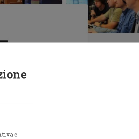
zione
ntiva e