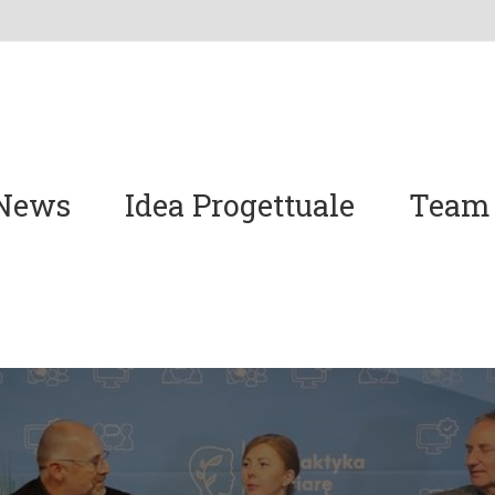
News
Idea Progettuale
Team