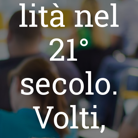
lità nel
21°
secolo.
Volti,