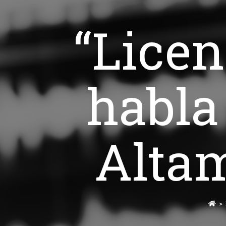
“Licen
habla
Altam
>