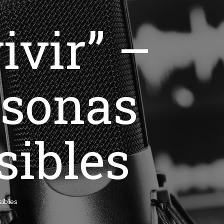
ivir” –
rsonas
sibles
sibles