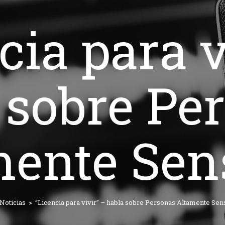
cia para v
 sobre Pe
ente Sen
Noticias
>
“Licencia para vivir” – habla sobre Personas Altamente Sen