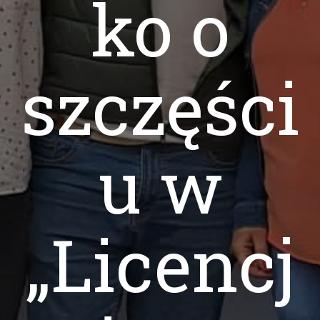
ko o
szczęści
u w
„Licencj