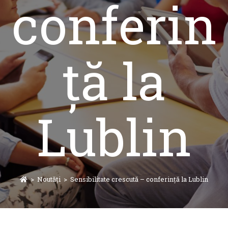
conferin
ță la
Lublin
>
Noutăți
>
Sensibilitate crescută – conferință la Lublin