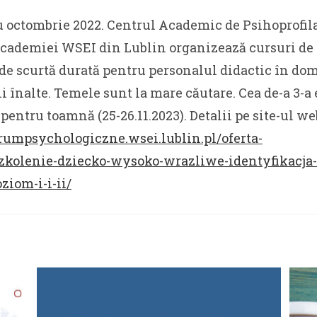
 octombrie 2022. Centrul Academic de Psihoprofila
Academiei WSEI din Lublin organizează cursuri de
de scurtă durată pentru personalul didactic în do
ii înalte. Temele sunt la mare căutare. Cea de-a 3-a 
entru toamnă (25-26.11.2023). Detalii pe site-ul we
trumpsychologiczne.wsei.lublin.pl/oferta-
zkolenie-dziecko-wysoko-wrazliwe-identyfikacja-
ziom-i-i-ii/