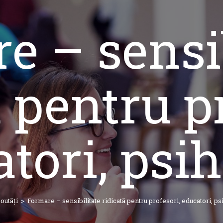
e – sensib
 pentru p
tori, psih
outăți
>
Formare – sensibilitate ridicată pentru profesori, educatori, ps