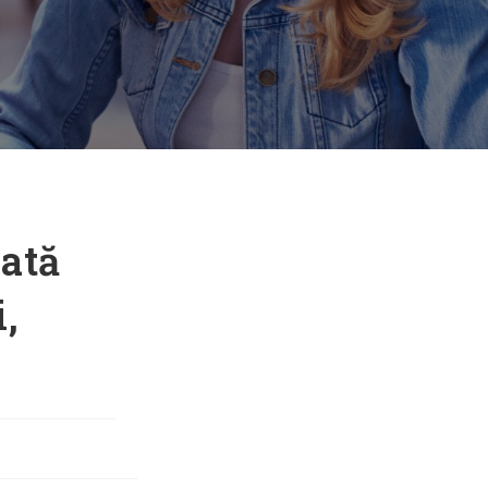
cată
i,