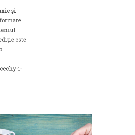
xie și
 formare
meniul
ediție este
b:
cechy-i-