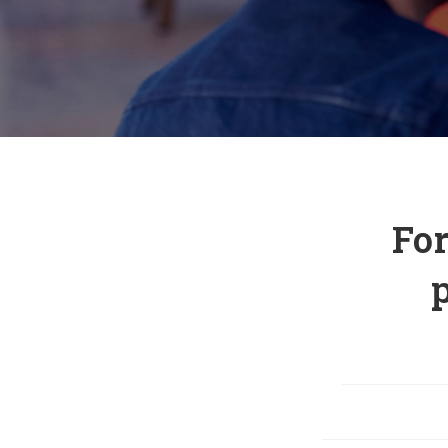
For
p