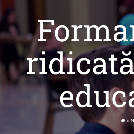
Formar
ridicată
educa
>
N