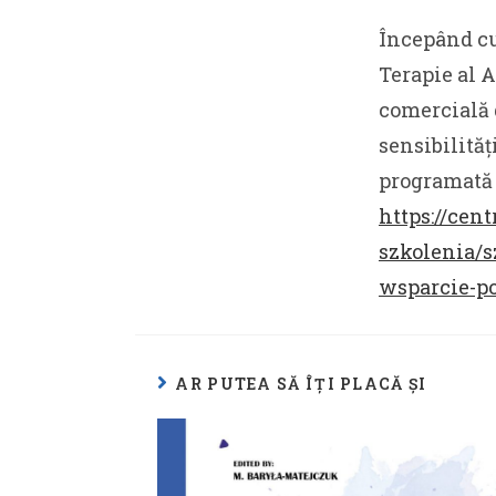
Începând cu
Terapie al 
comercială 
sensibilităț
programată p
https://cen
szkolenia/s
wsparcie-po
AR PUTEA SĂ ÎȚI PLACĂ ȘI