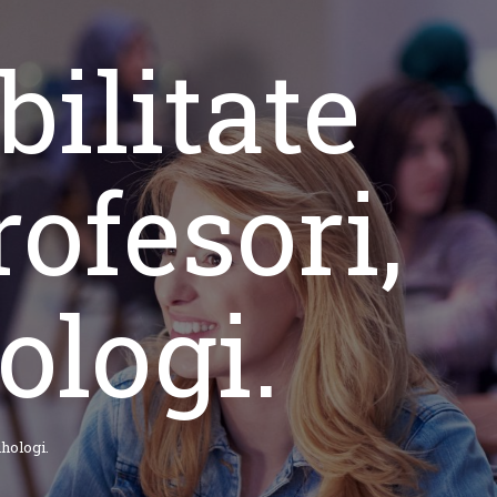
ilitate
rofesori,
ologi.
ihologi.